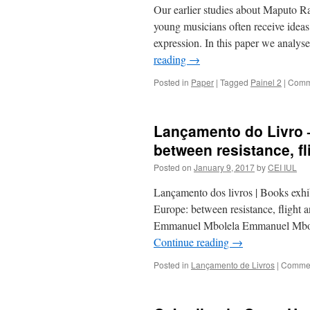
Our earlier studies about Maputo Ra
young musicians often receive ideas 
expression. In this paper we anal
reading
→
Posted in
Paper
|
Tagged
Painel 2
|
Comm
Lançamento do Livro 
between resistance, f
Posted on
January 9, 2017
by
CEI IUL
Lançamento dos livros | Books exh
Europe: between resistance, flight
Emmanuel Mbolela Emmanuel Mbolel
Continue reading
→
Posted in
Lançamento de Livros
|
Commen