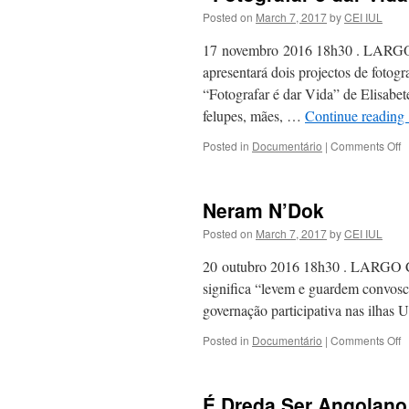
W
Posted on
March 7, 2017
by
CEI IUL
R
17 novembro 2016 18h30 . LARGO Ca
apresentará dois projectos de fotog
“Fotografar é dar Vida” de Elisabe
felupes, mães, …
Continue reading
o
Posted in
Documentário
|
Comments Off
“
é
d
Neram N’Dok
V
&
Posted on
March 7, 2017
by
CEI IUL
“
d
20 outubro 2016 18h30 . LARGO C
C
significa “levem e guardem convosc
governação participativa nas ilhas
o
Posted in
Documentário
|
Comments Off
N
N
É Dreda Ser Angolano