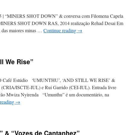
s#5 | “MINERS SHOT DOWN” & conversa com Filomena Capela
vre MINERS SHOT DOWN RAS, 2014 realização Rehad Desai Em
a das maiores minas …
Continue reading
→
n
iners
hot
own
ll We Rise”
GO Café Estúdio ‘UMUNTHU’, ‘AND STILL WE RISE’ &
 (CRIA/ISCTE-IUL) e Rui Garrido (CEI-IUL). Entrada livre
ão Mwiza Nyirenda “Umunthu” é um documentário, na
 reading
→
n
Umunthu”
And
a” & “Vozes de Cantanhez”
ill