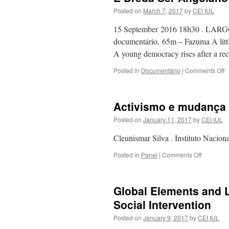
Posted on
March 7, 2017
by
CEI IUL
15 September 2016 18h30 . LARGO
documentário, 65m – Fazuma A little
A young democracy rises after a r
o
Posted in
Documentário
|
Comments Off
É
D
S
Activismo e mudança 
A
Posted on
January 11, 2017
by
CEI IUL
Cleunismar Silva . Instituto Nacio
on
Posted in
Panel
|
Comments Off
Activismo
e
mudança
Global Elements and 
cultural:
margens
Social Intervention
e
Posted on
January 9, 2017
by
CEI IUL
moviment