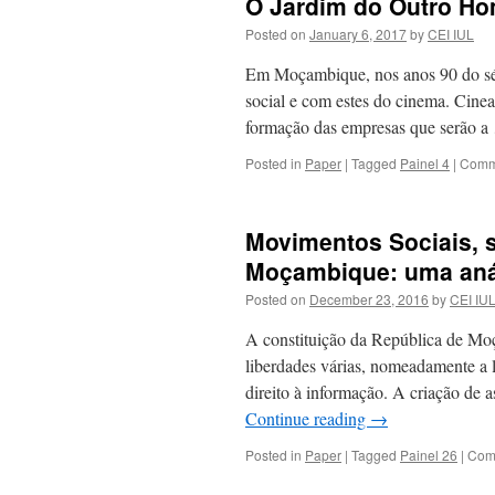
O Jardim do Outro Ho
Posted on
January 6, 2017
by
CEI IUL
Em Moçambique, nos anos 90 do séc
social e com estes do cinema. Cine
formação das empresas que serão 
Posted in
Paper
|
Tagged
Painel 4
|
Comm
Movimentos Sociais, s
Moçambique: uma anál
Posted on
December 23, 2016
by
CEI IU
A constituição da República de Mo
liberdades várias, nomeadamente a l
direito à informação. A criação de
Continue reading
→
Posted in
Paper
|
Tagged
Painel 26
|
Com