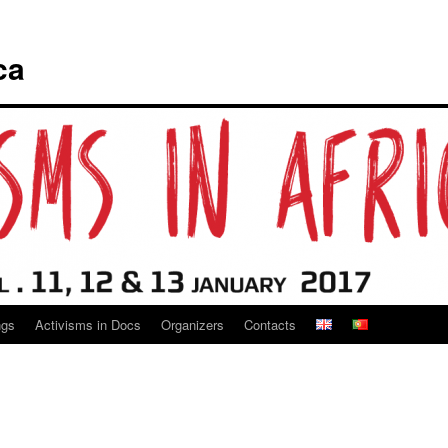
ca
ngs
Activisms in Docs
Organizers
Contacts