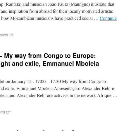
p (Rantala) and musician João Paulo (Maungue) illustrate that
and inspiration from abroad for their locally motivated artistic
yse how Mozambican musicians have practiced social …
Continue
on
ents Off
Global
Elements
and
– My way from Congo to Europe:
Local
Principles
light and exile, Emmanuel Mbolela
in
Mozambican
Music
ibition January 12 . 17:00 – 17:30 My way from Congo to
as
Social
 and exile, Emmanuel Mbolela Apresentação: Alexander Behr e
Intervention
a and Alexander Behr are activists in the network Afrique …
on
ts Off
Lançamento
do
Livro