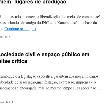
mem: lugares de produção
–
My
way
from
ulo passado, acontece a liberalização dos meios de comunicação
Congo
astas oriundos do antigo do INC e da Kanemo estão na base da
to
a …
Continue reading
→
Europe:
between
on
ents Off
resistance,
O
flight
Jardim
and
do
exile,
ociedade civil e espaço público em
Outro
Emmanuel
Homem:
ise crítica
Mbolela
lugares
L
de
produção
çambique e a legislação específica garantem aos moçambicanos
iberdade de associação,manifestação, expressão, imprensa e o
 associações é encorajada, mas ao mesmo tempo suas ações não …
on
ments Off
Movimentos
Sociais,