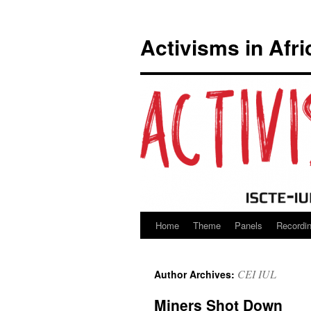
Activisms in Afri
Home
Theme
Panels
Recordi
Skip
to
CEI IUL
Author Archives:
content
Miners Shot Down