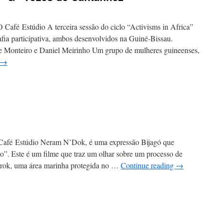
e
ise”
fé Estúdio A terceira sessão do ciclo “Activisms in Africa”
rafia participativa, ambos desenvolvidos na Guiné-Bissau.
te Monteiro e Daniel Meirinho Um grupo de mulheres guineenses,
→
n
Fotografar
ar
ida”
Vozes
e
afé Estúdio Neram N’Dok, é uma expressão Bijagó que
antanhez”
o”. Este é um filme que traz um olhar sobre um processo de
 Urok, uma área marinha protegida no …
Continue reading
→
n
eram
’Dok