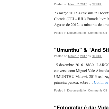
Posted on
March 7, 2017
by
CEI IUL
23 março 2017 Activisms in Doc
Correia (CEI – IUL) Entrada li
Agosto de 2012 os mineiros de um
o
Posted in
Documentário
|
Comments Off
M
S
D
“Umunthu” & “And Sti
Posted on
March 7, 2017
by
CEI IUL
15 dezembro 2016 18h30 . LAR
conversa com Miguel Vale Almeida
UMUNTHU Malawi, 2013 realizaç
primeira pessoa, sobre …
Continue
o
Posted in
Documentário
|
Comments Off
“
&
“
“Fotografar é dar Vid
St