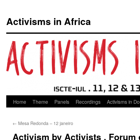
Activisms in Africa
Skip
Home
Theme
Panels
Recordings
Activisms in D
to
←
Mesa Redonda – 12 janeiro
content
Activism by Activists . Forum 