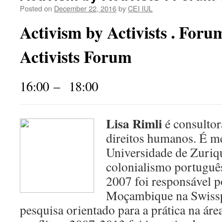
Posted on
December 22, 2016
by
CEI IUL
Activism by Activists . Forum
Activists Forum
16:00
–
18:00
Lisa Rimli
é consultor
direitos humanos. É me
Universidade de Zuriq
colonialismo portuguê
2007 foi responsável p
Moçambique na Swisspe
pesquisa orientado para a prática na áre