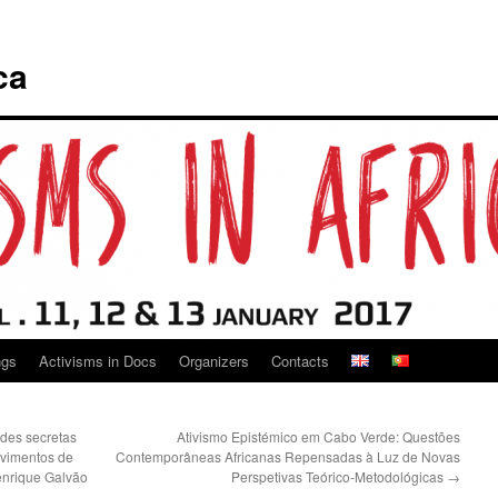
ca
ngs
Activisms in Docs
Organizers
Contacts
ades secretas
Ativismo Epistémico em Cabo Verde: Questões
ovimentos de
Contemporâneas Africanas Repensadas à Luz de Novas
enrique Galvão
Perspetivas Teórico-Metodológicas
→