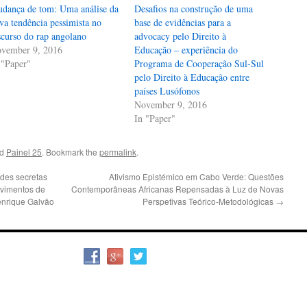
dança de tom: Uma análise da
Desafios na construção de uma
va tendência pessimista no
base de evidências para a
scurso do rap angolano
advocacy pelo Direito à
vember 9, 2016
Educação – experiência do
 "Paper"
Programa de Cooperação Sul-Sul
pelo Direito à Educação entre
países Lusófonos
November 9, 2016
In "Paper"
ed
Painel 25
. Bookmark the
permalink
.
ades secretas
Ativismo Epistémico em Cabo Verde: Questões
ovimentos de
Contemporâneas Africanas Repensadas à Luz de Novas
enrique Galvão
Perspetivas Teórico-Metodológicas
→