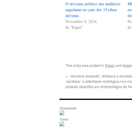
O ativismo político das mulheres
Mu
angolanas no caso dos 15+duas
no
ativistas
di
November 9, 2016
No
In "Paper"
In
This entry was posted in
Paper
and tagg
←
‘Homens leopardo’, feitiçaria e socied
‘canibais’: a alteridade ontológica nos m
protesto descritos em Antropófagos de H
Organização
Apoio